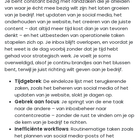
Je bent constant bezig met randzaken die je afleiden
van waar je écht mee bezig wilt zijn: het laten groeien
van je bedrijf. Het updaten van je social media, het
onderhouden van je website, het creëren van de juiste
content – dat altijd meer tijd kost dan je van tevoren
denkt – en het uitbesteden van operationele taken
stapelen zich op. Je inbox blijft overlopen, en voordat je
het weet is de dag voorbij zonder dat je tijd hebt
gehad voor strategisch werk. Je voelt je soms
overweldigd, alsof je continu brandjes aan het blussen
bent, terwijl je juist richting wilt geven aan je bedrijf.
Tijdgebrek
: De eindeloze lijst met terugkerende
zaken, zoals het beheren van social media of het
updaten van je website, slokt je dagen op.
Gebrek aan focus
: Je springt van de ene taak
naar de andere – van inboxbeheer naar
contentcreatie – zonder de rust te vinden om je op
de kern van je bedrijf te richten.
Inefficiënte workflows
: Routinematige taken zoals
het plannen van social media-posts of het